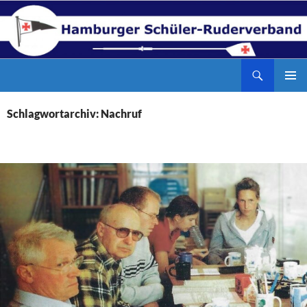
Zum
Inhalt
springen
Suchen
Hamburger Schüler-Ruderverband
PRIMÄR
MENÜ
Schlagwortarchiv: Nachruf