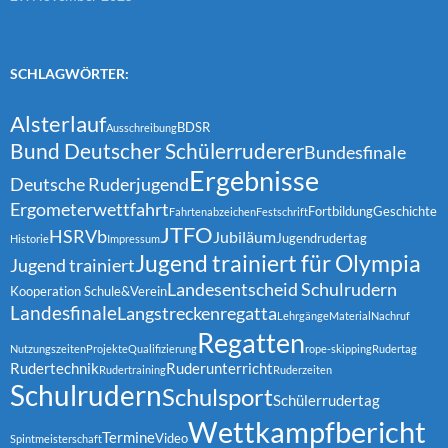
SCHLAGWÖRTER:
Alsterlauf
BDSR
Ausschreibung
Bund Deutscher Schülerruderer
Bundesfinale
Ergebnisse
Deutsche Ruderjugend
Ergometerwettfahrt
Fortbildung
Geschichte
Fahrtenabzeichen
Festschrift
JTFO
HSRVb
Jubiläum
Jugendrudertag
Historie
Impressum
Jugend trainiert für Olympia
Jugend trainiert
Landesentscheid Schulrudern
Kooperation Schule&Verein
Landesfinale
Langstreckenregatta
Lehrgänge
Material
Nachruf
Regatten
Nutzungszeiten
Projekte
Qualifizierung
rope-skipping
Rudertag
Rudertechnik
Ruderunterricht
Rudertraining
Ruderzeiten
Schulrudern
Schulsport
Schülerrudertag
Wettkampfbericht
Termine
Video
Spintmeisterschaft