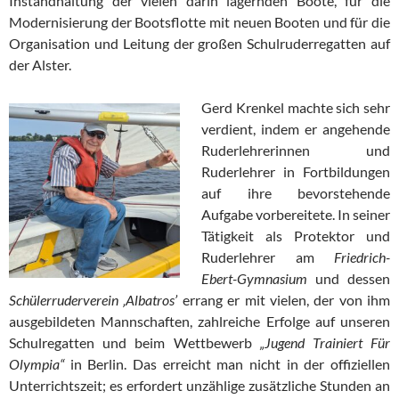
Instandhaltung der vielen darin lagernden Boote, für die
Modernisierung der Bootsflotte mit neuen Booten und für die
Organisation und Leitung der großen Schulruderregatten auf
der Alster.
Gerd Krenkel machte sich sehr
verdient, indem er angehende
Ruderlehrerinnen und
Ruderlehrer in Fortbildungen
auf ihre bevorstehende
Aufgabe vorbereitete. In seiner
Tätigkeit als Protektor und
Ruderlehrer am
Friedrich-
Ebert-Gymnasium
und dessen
Schülerruderverein ‚Albatros’
errang er mit vielen, der von ihm
ausgebildeten Mannschaften, zahlreiche Erfolge auf unseren
Schulregatten und beim Wettbewerb
„Jugend
T
rainiert
F
ür
Olympia“
in Berlin. Das erreicht man nicht in der offiziellen
Unterrichtszeit; es erfordert unzählige zusätzliche Stunden an