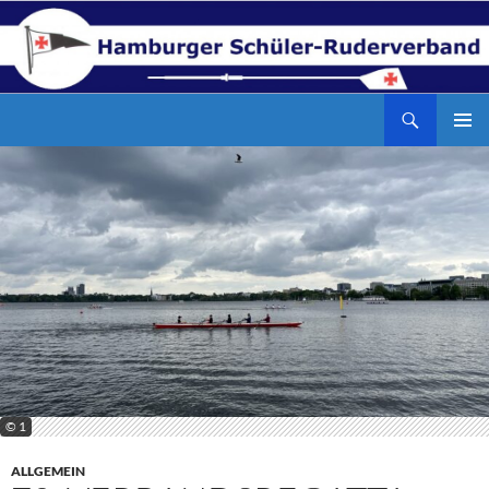
Zum
Inhalt
springen
Suchen
Hamburger Schüler-Ruderverband
PRIMÄR
MENÜ
© 1
ALLGEMEIN