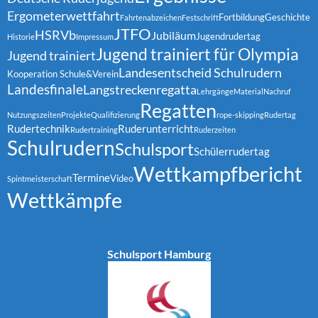
Ergometerwettfahrt
Fortbildung
Geschichte
Fahrtenabzeichen
Festschrift
JTFO
HSRVb
Jubiläum
Jugendrudertag
Historie
Impressum
Jugend trainiert für Olympia
Jugend trainiert
Landesentscheid Schulrudern
Kooperation Schule&Verein
Landesfinale
Langstreckenregatta
Lehrgänge
Material
Nachruf
Regatten
Nutzungszeiten
Projekte
Qualifizierung
rope-skipping
Rudertag
Rudertechnik
Ruderunterricht
Rudertraining
Ruderzeiten
Schulrudern
Schulsport
Schülerrudertag
Wettkampfbericht
Termine
Video
Spintmeisterschaft
Wettkämpfe
Schulsport Hamburg