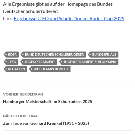
Alle Ergebnisse gibt es auf der Homepage des Bundes
Deutscher Schülerruderer:
Link:
Ergebnisse JTFO und Schüler*innen-Ruder-Cup 2025
BDSR
BUND DEUTSCHER SCHÜLERRUDERER
BUNDESFINALE
JTFO
JUGEND TRAINIERT
JUGEND TRAINIERT FÜR OLYMPIA
REGATTEN
WETTKAMPFBERICHT
Beitragsnavigation
VORHERIGER BEITRAG
Hamburger Meisterschaft im Schulrudern 2025
NÄCHSTER BEITRAG
Zum Tode von Gerhard Krenkel (1931 – 2025)