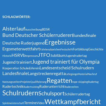
SCHLAGWÖRTER:
Alsterlauf
BDSR
Ausschreibung
Bund Deutscher Schülerruderer
Bundesfinale
Ergebnisse
Deutsche Ruderjugend
Ergometerwettfahrt
Fortbildung
Geschichte
Fahrtenabzeichen
Festschrift
JTFO
HSRVb
Jubiläum
Jugendrudertag
Historie
Impressum
Jugend trainiert für Olympia
Jugend trainiert
Landesentscheid Schulrudern
Kooperation Schule&Verein
Landesfinale
Langstreckenregatta
Lehrgänge
Material
Nachruf
Regatten
Nutzungszeiten
Projekte
Qualifizierung
rope-skipping
Rudertag
Rudertechnik
Ruderunterricht
Rudertraining
Ruderzeiten
Schulrudern
Schulsport
Schülerrudertag
Wettkampfbericht
Termine
Video
Spintmeisterschaft