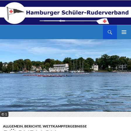
Zum
Inhalt
springen
Suchen
Hamburger Schüler-Ruderverband
PRIMÄR
MENÜ
© 1
ALLGEMEIN
,
BERICHTE
,
WETTKAMPFERGEBNISSE